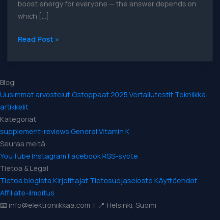
boost energy for everyone — the answer depends on
which […]
Best
Read Post »
Vitamin
to
Boost
Blogi
Energy:
Uusimmat arvostelut
Ostoppaat 2025
Vertailutestit
Tekniikka-
What
artikkelit
Science
Kategoriat
Recommends
supplement-reviews
General
Vitamin K
Seuraa meitä
YouTube
Instagram
Facebook
RSS-syöte
Tietoa & Legal
Tietoa blogista
Kirjoittajat
Tietosuojaseloste
Käyttöehdot
Affiliate-ilmoitus
📧 info@elektroniikkaa.com | 📍 Helsinki, Suomi